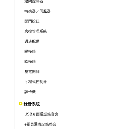
連網控制器
轉換器／伺服器
開門按鈕
房控管理系統
週邊配備
陽極鎖
陰極鎖
壓電開關
可程式控制器
讀卡機
錄音系統
USB介面通話錄音盒
e電員通聯記錄整合